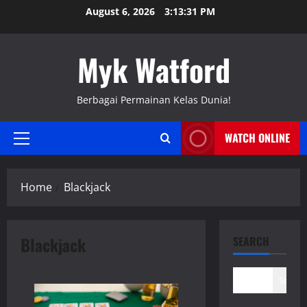
Skip
August 6, 2026
3:13:32 PM
to
content
Myk Watford
Berbagai Permainan Kelas Dunia!
WATCH ONLINE
Primary
Menu
Home
Blackjack
Blackjack
SEARCH
Search