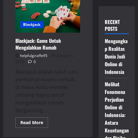
RECENT
Blackjack
POSTS
Blackjack: Game Untuk
Mengungka
Mengalahkan Rumah
p Realitas
Dunia Judi
helpfulgiraffe95
January 5,
2023
0
Online di
Indonesia
Blackjack adalah salah satu
permainan kasino terbaik,
Melihat
di mana Anda memiliki
Fenomena
peluang bagus untuk
Perjudian
mengalahkan rumah.
Online di
Bergantung...
Indonesia:
Antara
Read
Read More
more
Keuntungan
about
Blackjack: