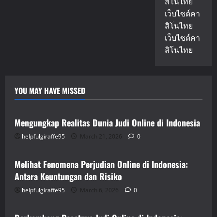
สิโนไทย
เว็บไซต์คา
สิโนไทย
เว็บไซต์คา
สิโนไทย
YOU MAY HAVE MISSED
Uncategorized
Mengungkap Realitas Dunia Judi Online di Indonesia
helpfulgiraffe95
March 21, 2026
0
Uncategorized
Melihat Fenomena Perjudian Online di Indonesia:
Antara Keuntungan dan Risiko
helpfulgiraffe95
March 6, 2026
0
Uncategorized