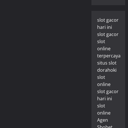
slot gacor
hari ini
slot gacor
slot
online
terpercaya
situs slot
dorahoki
slot
online
slot gacor
hari ini
slot
online
Agen
Sbobet