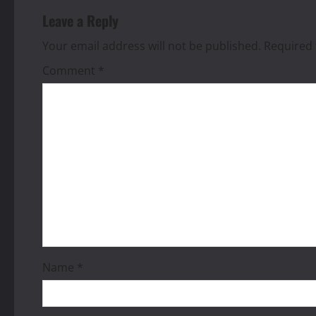
n
Leave a Reply
a
Your email address will not be published.
Required 
v
Comment
*
i
g
a
t
i
o
Name
*
n