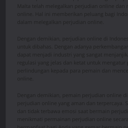
Malta telah melegalkan perjudian online dan 
online. Hal ini memberikan peluang bagi Indo
dalam melegalkan perjudian online.
Dengan demikian, perjudian online di Indone
untuk dibahas. Dengan adanya perkembangan 
dapat menjadi industri yang sangat menjanjik
regulasi yang jelas dan ketat untuk mengatur
perlindungan kepada para pemain dan menc
online.
Dengan demikian, pemain perjudian online di 
perjudian online yang aman dan terpercaya. Se
dan tidak terbawa emosi saat bermain perjud
menikmati permainan perjudian online secar
bermanfaat bagi Anda yang gemar bermain pe