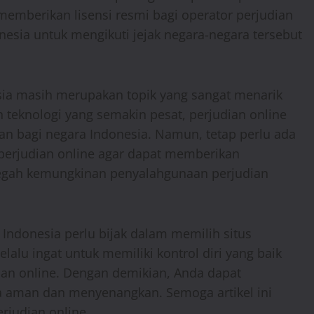
memberikan lisensi resmi bagi operator perjudian
nesia untuk mengikuti jejak negara-negara tersebut
sia masih merupakan topik yang sangat menarik
teknologi yang semakin pesat, perjudian online
an bagi negara Indonesia. Namun, tetap perlu ada
 perjudian online agar dapat memberikan
egah kemungkinan penyalahgunaan perjudian
Indonesia perlu bijak dalam memilih situs
lalu ingat untuk memiliki kontrol diri yang baik
ian online. Dengan demikian, Anda dapat
a aman dan menyenangkan. Semoga artikel ini
rjudian online.