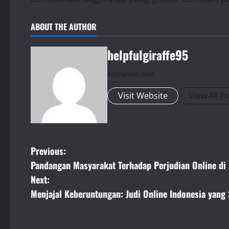
ABOUT THE AUTHOR
helpfulgiraffe95
Administrator
Visit Website
View All P
P
Previous:
Pandangan Masyarakat Terhadap Perjudian Online di 
o
Next:
s
Menjajal Keberuntungan: Judi Online Indonesia yang
t