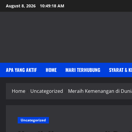
Skip
August 8, 2026
10:49:19 AM
to
content
APA YANG AKTIF
HOME
MARI TERHUBUNG
SYARAT & K
Home
Uncategorized
Meraih Kemenangan di Dunia
Uncategorized