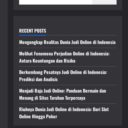
RECENT POSTS
Mengungkap Realitas Dunia Judi Online di Indonesia
Melihat Fenomena Perjudian Online di Indonesia:
Antara Keuntungan dan Risiko
Berkembang Pesatnya Judi Online di Indonesia:
Prediksi dan Analisis
Menjadi Raja Judi Online: Panduan Bermain dan
Menang di Situs Taruhan Terpercaya
Riuhnya Dunia Judi Online di Indonesia: Dari Slot
Online Hingga Poker