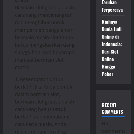
Gratis
Taruhan
Bermain slot gratis adalah
Terpercaya
cara yang menyenangkan
Riuhnya
dan menghibur untuk
Dunia Judi
memperoleh pengalaman
Online di
bermain mesin slot tanpa
Indonesia:
harus mengeluarkan uang
Dari Slot
sungguhan. Ada beberapa
Online
manfaat bermain slot
Hingga
gratis:
Poker
1. Kesempatan untuk
berlatih: Jika Anda pemula
dalam bermain slot,
bermain slot gratis adalah
RECENT
cara yang bagus untuk
COMMENTS
berlatih dan memahami
No
cara kerja mesin. Anda
comments
dapat menguji strategi