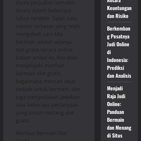
Antara
dunia perjudian semakin
Keuntungan
terasa dalam beberapa
dan Risiko
tahun terakhir. Salah satu
inovasi terbesar yang telah
Berkemban
mengubah cara kita
g Pesatnya
bermain adalah adanya
Judi Online
slot gratis secara online.
di
Dalam artikel ini, kita akan
Indonesia:
menjelajahi manfaat
Prediksi
bermain slot gratis,
dan Analisis
bagaimana mencari situs
Menjadi
terbaik untuk bermain, dan
Raja Judi
juga menyediakan jawaban
Online:
atas beberapa pertanyaan
Panduan
yang umum tentang slot
Bermain
gratis.
dan Menang
Manfaat Bermain Slot
di Situs