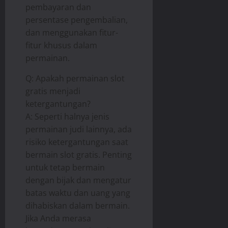
pembayaran dan
persentase pengembalian,
dan menggunakan fitur-
fitur khusus dalam
permainan.
Q: Apakah permainan slot
gratis menjadi
ketergantungan?
A: Seperti halnya jenis
permainan judi lainnya, ada
risiko ketergantungan saat
bermain slot gratis. Penting
untuk tetap bermain
dengan bijak dan mengatur
batas waktu dan uang yang
dihabiskan dalam bermain.
Jika Anda merasa