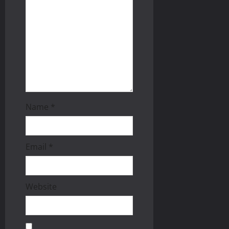
i
o
n
Name
*
Email
*
Website