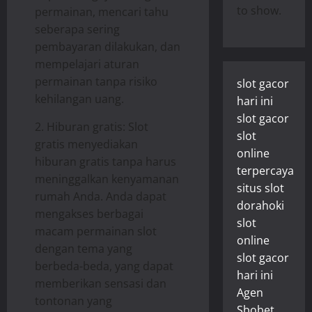
to show.
permainan, mencari tahu
seberapa sering
pembayaran dilakukan, dan
mempelajari aturan
permainan tanpa risiko
slot gacor
kehilangan uang.
hari ini
slot gacor
2. Hiburan gratis: Slot
slot
gratis menyediakan
online
hiburan gratis tanpa harus
terpercaya
meninggalkan kenyamanan
situs slot
rumah Anda. Anda dapat
dorahoki
mengakses berbagai
slot
macam permainan slot
online
dengan tema yang
slot gacor
berbeda-beda, yang dapat
hari ini
memberikan sensasi dan
Agen
tontonan yang
Sbobet