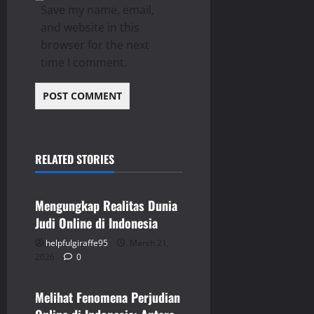
Save my name, email,
and website in this
browser for the next
time I comment.
RELATED STORIES
Uncategorized
Mengungkap Realitas Dunia
Judi Online di Indonesia
helpfulgiraffe95
March 21,
2026
0
Uncategorized
Melihat Fenomena Perjudian