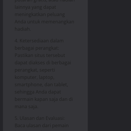
lainnya yang dapat
meningkatkan peluang
Anda untuk memenangkan
hadiah.
4. Ketersediaan dalam
berbagai perangkat:
Pastikan situs tersebut
dapat diakses di berbagai
perangkat, seperti
komputer, laptop,
smartphone, dan tablet,
sehingga Anda dapat
bermain kapan saja dan di
mana saja.
5. Ulasan dan Evaluasi:
Baca ulasan dari pemain