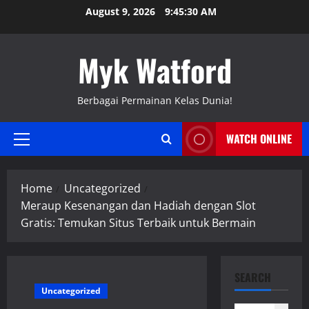
Skip
August 9, 2026
9:45:31 AM
to
content
Myk Watford
Berbagai Permainan Kelas Dunia!
WATCH ONLINE
Primary
Menu
Home
Uncategorized
Meraup Kesenangan dan Hadiah dengan Slot
Gratis: Temukan Situs Terbaik untuk Bermain
SEARCH
Uncategorized